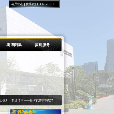
会员中心
|
联系我们
|
ENGLISH
奥博图集
参观服务
创新・非遗传承——新时代体育博物馆建设与高质量发展研讨会在我馆成功举行
［202
我的购物车