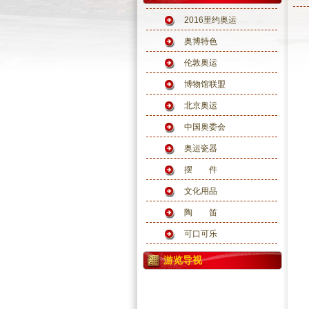
2016里约奥运
奥博特色
伦敦奥运
博物馆联盟
北京奥运
中国奥委会
奥运瓷器
摆 件
文化用品
陶 笛
可口可乐
游览导视