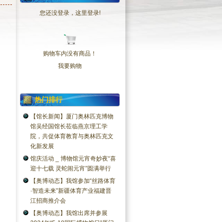
您还没登录，
这里登录
!
购物车内没有商品！
我要购物
热门排行
【馆长新闻】厦门奥林匹克博物
馆吴经国馆长莅临燕京理工学
院，共促体育教育与奥林匹克文
化新发展
馆庆活动 _ 博物馆元宵奇妙夜“喜
迎十七载 灵蛇闹元宵”圆满举行
【奥博动态】我馆参加“丝路体育
·智造未来”新疆体育产业福建晋
江招商推介会
【奥博动态】我馆出席并参展